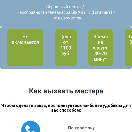
/
Сервисный центр
/
Неисправности телевизора GIGABYTE (Гигабайт)
не включается
Не
Цена:
Время
Г
включается
от
на
3
1100
улсугу:
руб.
40-70
минут
Как вызвать мастера
Чтобы сделать заказ, воспользуйтесь наиболее удобным для
вас способом:
По телефону