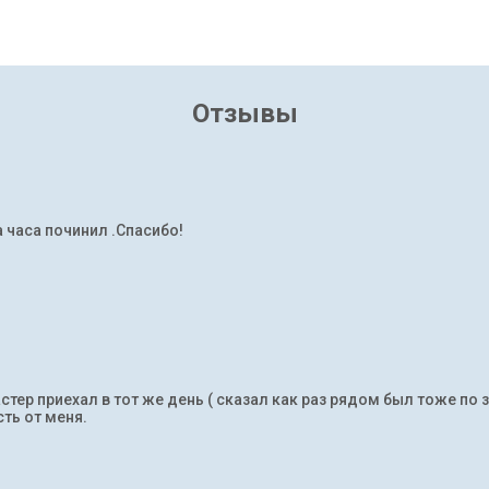
Отзывы
а часа починил .Спасибо!
тер приехал в тот же день ( сказал как раз рядом был тоже по 
ть от меня.