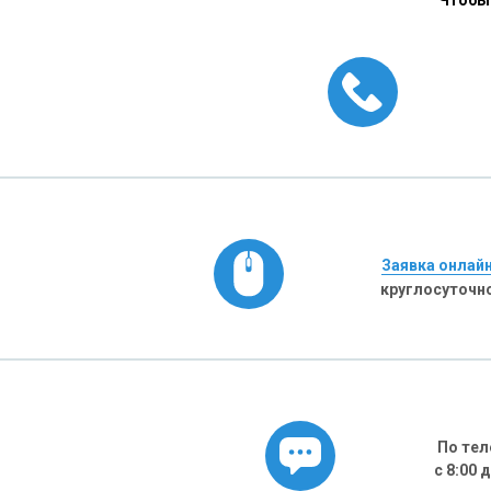
Чтобы 
Заявка онлай
круглосуточн
По тел
с 8:00 