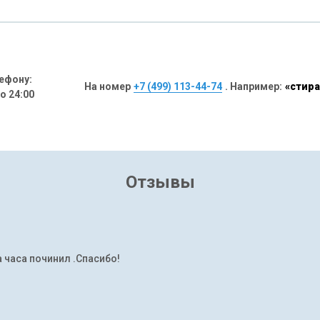
ефону:
На номер
+7 (499) 113-44-74
. Например:
«стира
до 24:00
Отзывы
а часа починил .Спасибо!