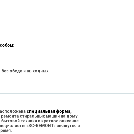
особом:
 без обеда и выходных.
 расположена
специальная форма,
 ремонта стиральных машин на дому.
бытовой техники и краткое описание
специалисты «SC-REMONT» свяжутся с
время.