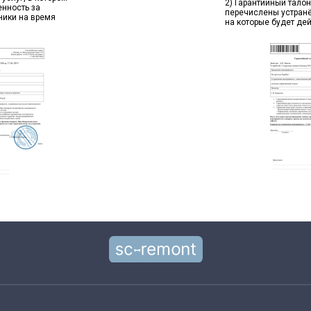
2) Гарантийный талон
енность за
перечислены устран
ники на время
на которые будет де