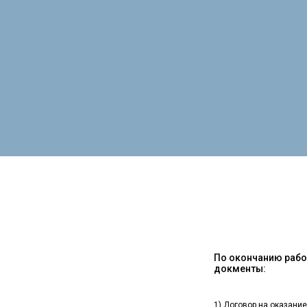
По окончанию работ
докменты:
1) Договор на оказание