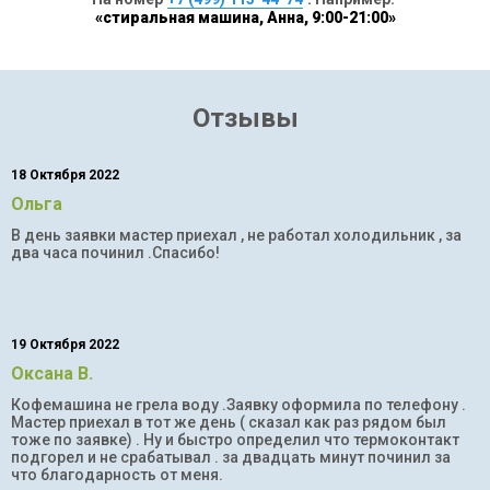
«стиральная машина, Анна, 9:00-21:00»
Отзывы
18 Октября 2022
Ольга
В день заявки мастер приехал , не работал холодильник , за
два часа починил .Спасибо!
19 Октября 2022
Оксана В.
Кофемашина не грела воду .Заявку оформила по телефону .
Мастер приехал в тот же день ( сказал как раз рядом был
тоже по заявке) . Ну и быстро определил что термоконтакт
подгорел и не срабатывал . за двадцать минут починил за
что благодарность от меня.