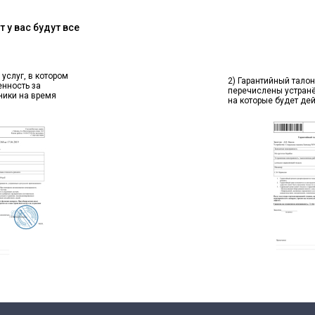
 у вас будут все
 услуг, в котором
2) Гарантийный талон
енность за
перечислены устран
ники на время
на которые будет де