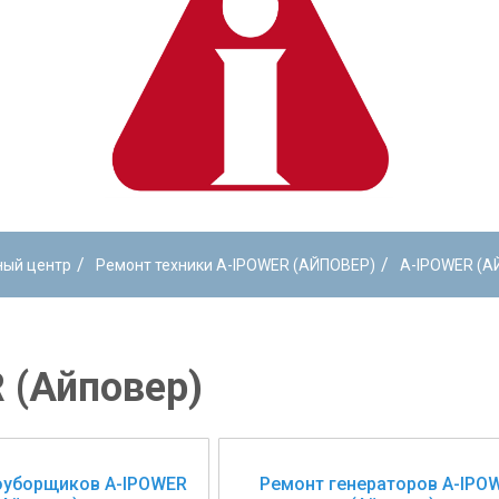
/
/
ный центр
Ремонт техники A-IPOWER (АЙПОВЕР)
A-IPOWER (А
 (Айповер)
оуборщиков A-IPOWER
Ремонт генераторов A-IPO