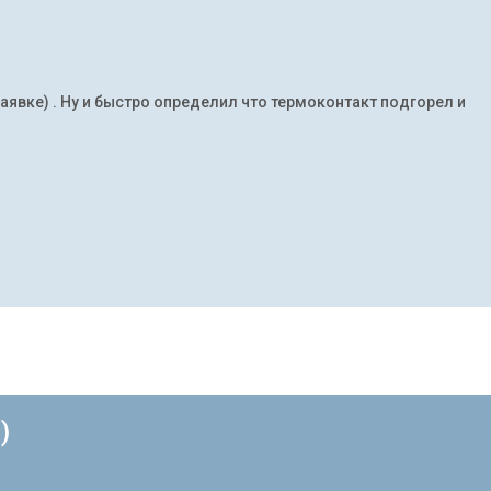
заявке) . Ну и быстро определил что термоконтакт подгорел и
)