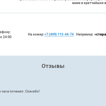
вами в кратчайшее 
ефону:
На номер
+7 (499) 113-44-74
. Например:
«стира
до 24:00
Отзывы
а часа починил .Спасибо!