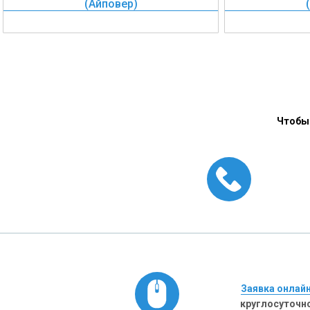
(Айповер)
Чтобы 
Заявка онлай
круглосуточн