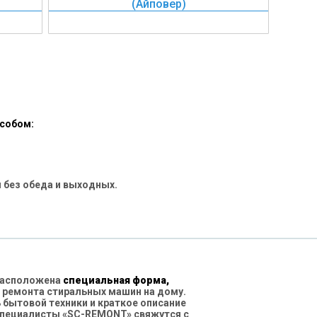
(Айповер)
особом:
 без обеда и выходных.
 расположена
специальная форма,
 ремонта стиральных машин на дому.
бытовой техники и краткое описание
специалисты «SC-REMONT» свяжутся с