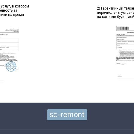
 услуг, в котором
2) Гарантийный талон
енность за
перечислены устран
ники на время
на которые будет де