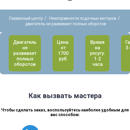
/
/
Сервисный центр
Неисправности лодочных моторов
двигатель не развивает полных оборотов
Двигатель
Цена:
Время
Г
не
от
на
3
развивает
1700
улсугу:
полных
руб.
1-2
оборотов
часа
Как вызвать мастера
Чтобы сделать заказ, воспользуйтесь наиболее удобным для
вас способом: