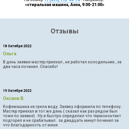
«стиральная машина, Анна, 9:00-21:00»
Отзывы
18 Октября 2022
Ольга
В день заявки мастер приехал , не работал холодильник , за
два часа починил .Спасибо!
19 Октября 2022
Оксана В.
Кофемашина не грела воду .Заявку оформила по телефону .
Мастер приехал в тот же день ( сказал как раз рядом был
тоже по заявке) . Ну и быстро определил что термоконтакт
подгорел и не срабатывал . за двадцать минут починил за
что благодарность от меня.