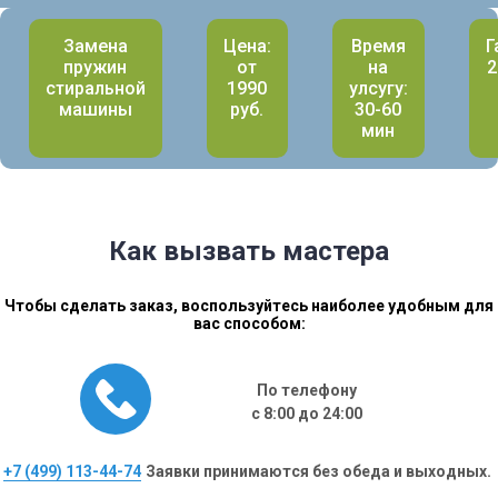
Замена
Цена:
Время
Г
пружин
от
на
2
стиральной
1990
улсугу:
машины
руб.
30-60
мин
Как вызвать мастера
Чтобы сделать заказ, воспользуйтесь наиболее удобным для
вас способом:
По телефону
с 8:00 до 24:00
+7 (499) 113-44-74
Заявки принимаются без обеда и выходных.