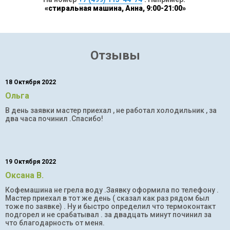
«стиральная машина, Анна, 9:00-21:00»
Отзывы
18 Октября 2022
Ольга
В день заявки мастер приехал , не работал холодильник , за
два часа починил .Спасибо!
19 Октября 2022
Оксана В.
Кофемашина не грела воду .Заявку оформила по телефону .
Мастер приехал в тот же день ( сказал как раз рядом был
тоже по заявке) . Ну и быстро определил что термоконтакт
подгорел и не срабатывал . за двадцать минут починил за
что благодарность от меня.