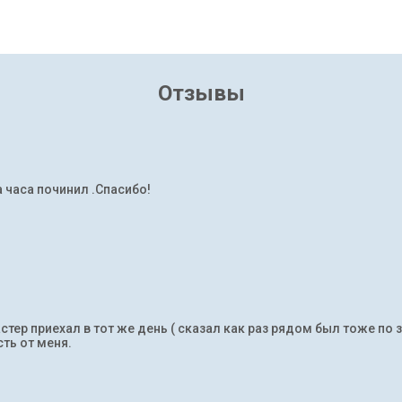
Отзывы
а часа починил .Спасибо!
тер приехал в тот же день ( сказал как раз рядом был тоже по 
ть от меня.