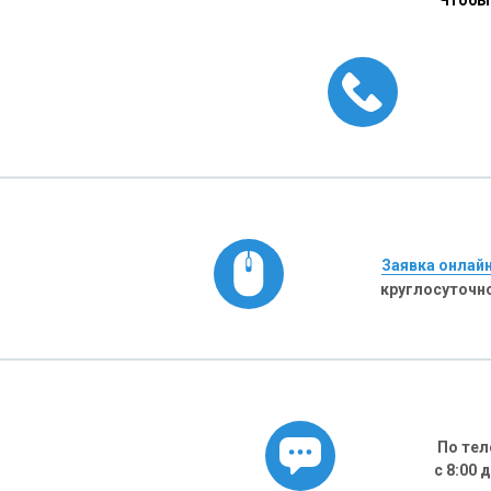
Чтобы 
Заявка онлай
круглосуточн
По тел
с 8:00 