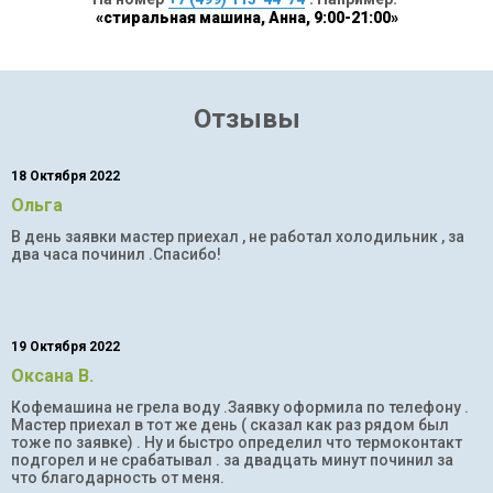
«стиральная машина, Анна, 9:00-21:00»
Отзывы
18 Октября 2022
Ольга
В день заявки мастер приехал , не работал холодильник , за
два часа починил .Спасибо!
19 Октября 2022
Оксана В.
Кофемашина не грела воду .Заявку оформила по телефону .
Мастер приехал в тот же день ( сказал как раз рядом был
тоже по заявке) . Ну и быстро определил что термоконтакт
подгорел и не срабатывал . за двадцать минут починил за
что благодарность от меня.