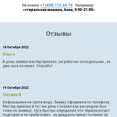
На номер
+7 (499) 113-44-74
. Например:
«стиральная машина, Анна, 9:00-21:00»
Отзывы
18 Октября 2022
Ольга
В день заявки мастер приехал , не работал холодильник , за
два часа починил .Спасибо!
19 Октября 2022
Оксана В.
Кофемашина не грела воду .Заявку оформила по телефону .
Мастер приехал в тот же день ( сказал как раз рядом был
тоже по заявке) . Ну и быстро определил что термоконтакт
подгорел и не срабатывал . за двадцать минут починил за