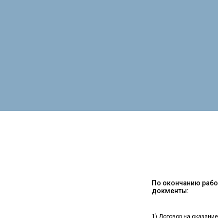
По окончанию работ
докменты:
1) Договор на оказание