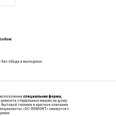
особом:
 без обеда и выходных.
 расположена
специальная форма,
 ремонта стиральных машин на дому.
бытовой техники и краткое описание
специалисты «SC-REMONT» свяжутся с
время.