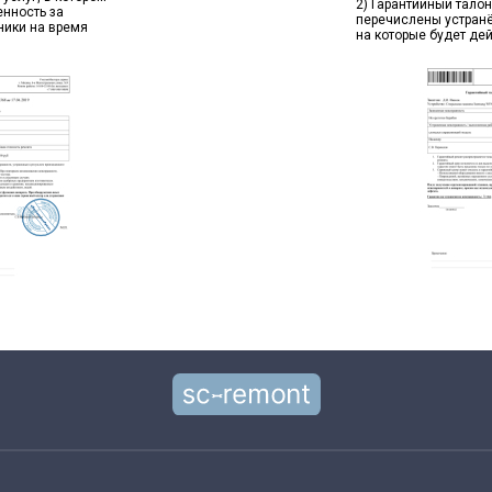
2) Гарантийный талон
енность за
перечислены устран
ники на время
на которые будет де