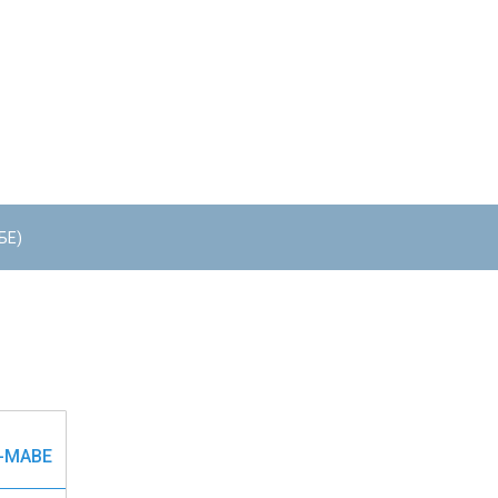
БЕ)
O-MABE