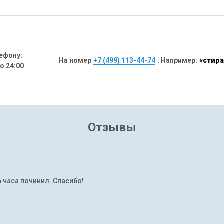
ефону:
На номер
+7 (499) 113-44-74
. Например:
«стира
до 24:00
Отзывы
а часа починил .Спасибо!