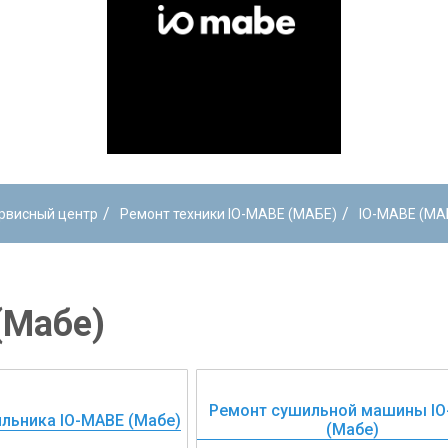
/
/
рвисный центр
Ремонт техники IO-MABE (МАБЕ)
IO-MABE (МА
(Мабе)
Ремонт сушильной машины I
льника IO-MABE (Мабе)
(Мабе)