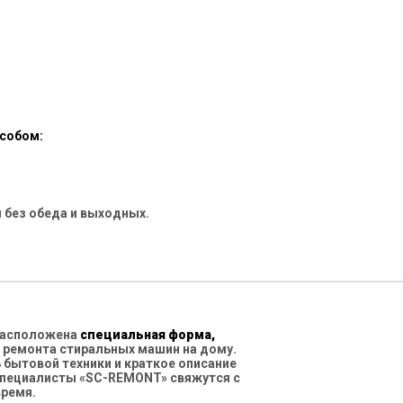
особом:
 без обеда и выходных.
 расположена
специальная форма,
 ремонта стиральных машин на дому.
бытовой техники и краткое описание
специалисты «SC-REMONT» свяжутся с
время.