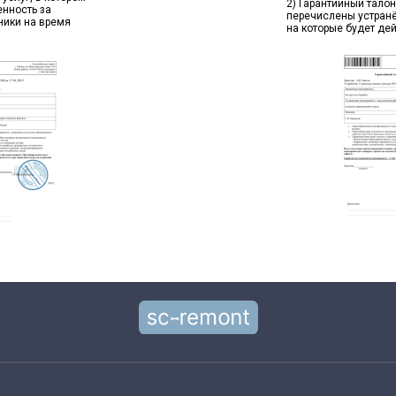
2) Гарантийный талон
енность за
перечислены устран
ники на время
на которые будет де