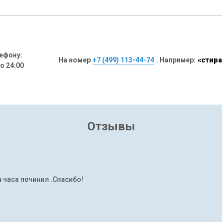
ефону:
На номер
+7 (499) 113-44-74
. Например:
«стира
до 24:00
Отзывы
а часа починил .Спасибо!