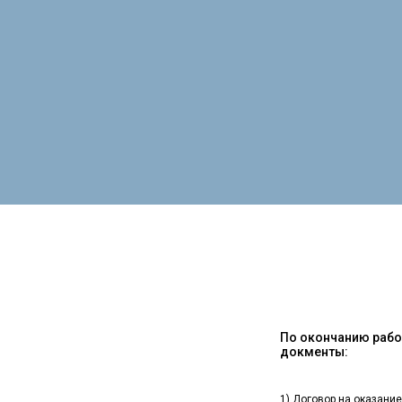
По окончанию работ
докменты:
1) Договор на оказание