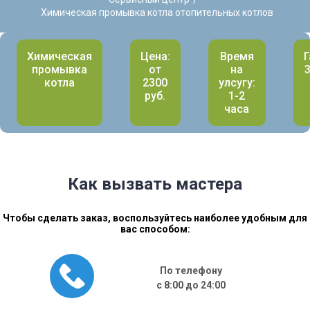
Химическая промывка котла отопительных котлов
Химическая
Цена:
Время
Г
промывка
от
на
котла
2300
улсугу:
руб.
1-2
часа
Как вызвать мастера
Чтобы сделать заказ, воспользуйтесь наиболее удобным для
вас способом:
По телефону
с 8:00 до 24:00