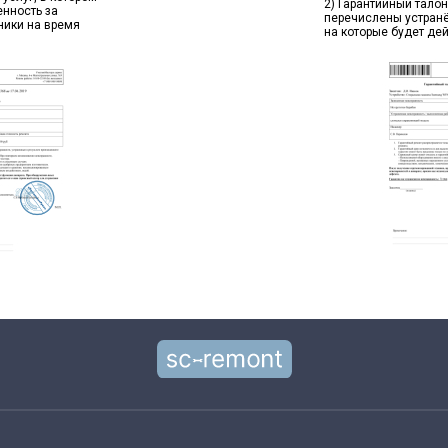
2) Гарантийный талон
енность за
перечислены устран
ники на время
на которые будет де