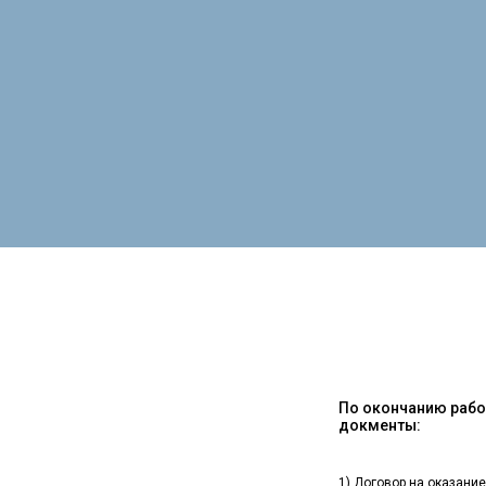
По окончанию работ
докменты:
1) Договор на оказание