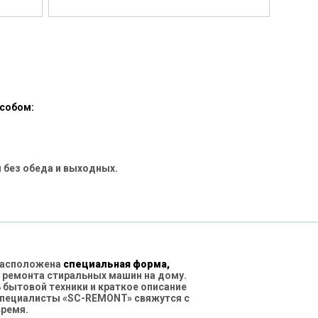
особом:
 без обеда и выходных.
 расположена
специальная форма,
 ремонта стиральных машин на дому.
бытовой техники и краткое описание
специалисты «SC-REMONT» свяжутся с
время.