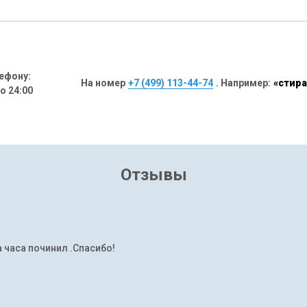
ефону:
На номер
+7 (499) 113-44-74
. Например:
«стира
до 24:00
Отзывы
а часа починил .Спасибо!