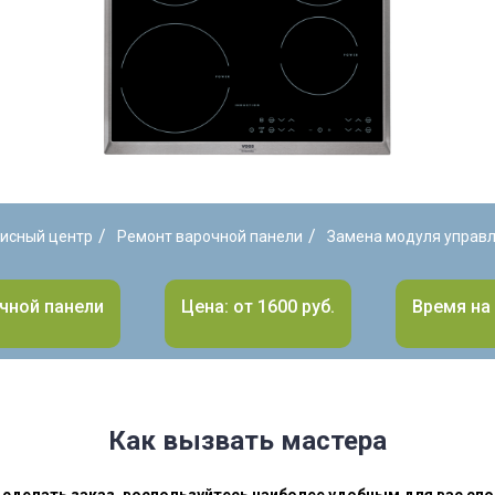
/
/
исный центр
Ремонт варочной панели
Замена модуля управ
чной панели
Цена: от 1600 руб.
Время на 
Как вызвать мастера