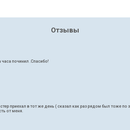
Отзывы
а часа починил .Спасибо!
тер приехал в тот же день ( сказал как раз рядом был тоже по 
ть от меня.