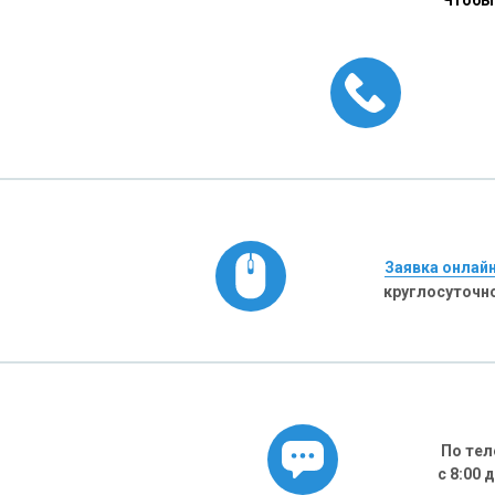
Чтобы 
Заявка онлай
круглосуточн
По тел
с 8:00 