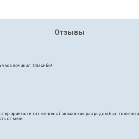
Отзывы
а часа починил .Спасибо!
тер приехал в тот же день ( сказал как раз рядом был тоже по 
ть от меня.