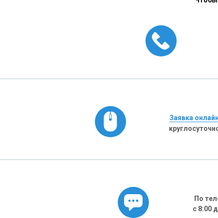
Чтобы 
Заявка онлай
круглосуточн
По тел
с 8:00 