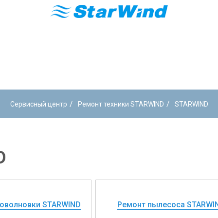
/
/
Сервисный центр
Ремонт техники STARWIND
STARWIND
D
оволновки STARWIND
Ремонт пылесоса STARWI