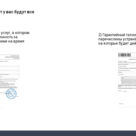
 у вас будут все
 услуг, в котором
2) Гарантийный талон
енность за
перечислены устран
ники на время
на которые будет де