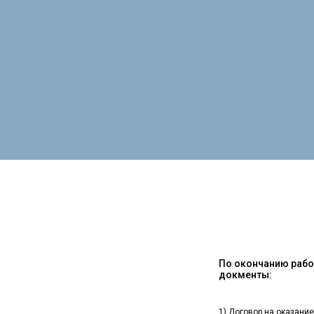
По окончанию работ
докменты:
1) Договор на оказание