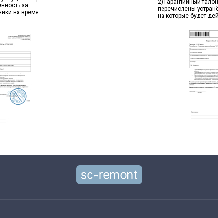
2) Гарантийный талон
енность за
перечислены устран
ники на время
на которые будет де