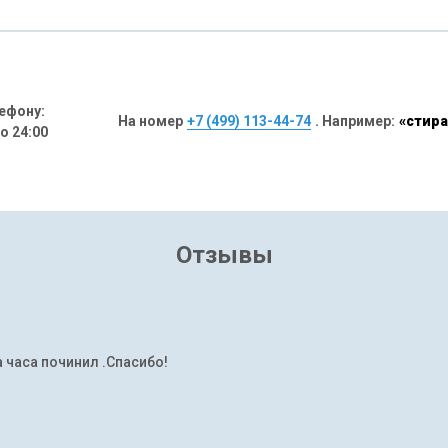
ефону:
На номер
+7 (499) 113-44-74
. Например:
«стира
до 24:00
Отзывы
а часа починил .Спасибо!