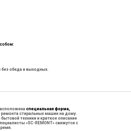
особом:
 без обеда и выходных.
 расположена
специальная форма,
 ремонта стиральных машин на дому.
бытовой техники и краткое описание
специалисты «SC-REMONT» свяжутся с
время.