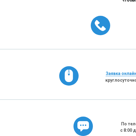
Чтобы 
Заявка онлай
круглосуточн
По тел
с 8:00 