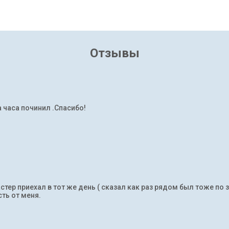
Отзывы
а часа починил .Спасибо!
тер приехал в тот же день ( сказал как раз рядом был тоже по 
ть от меня.