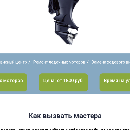
/
/
висный центр
Ремонт лодочных моторов
Замена ходового в
х моторов
Цена: от 1800 руб.
Время на ул
Как вызвать мастера