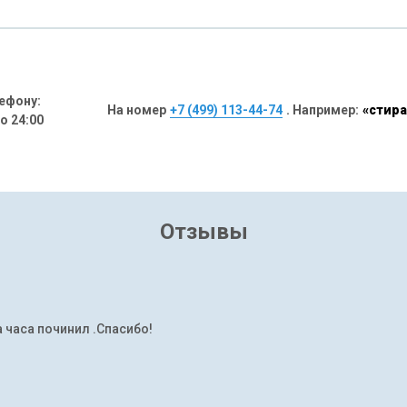
ефону:
На номер
+7 (499) 113-44-74
. Например:
«стира
до 24:00
Отзывы
а часа починил .Спасибо!