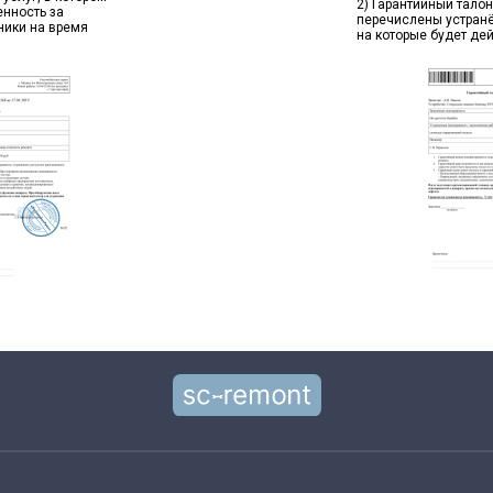
2) Гарантийный талон
енность за
перечислены устран
ники на время
на которые будет де