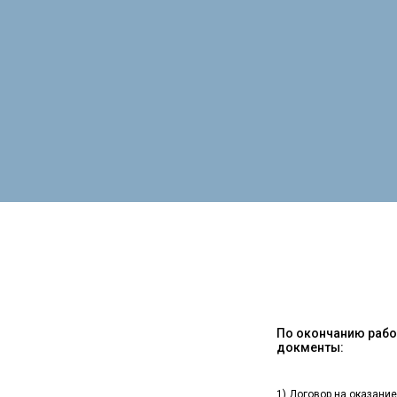
По окончанию работ
докменты:
1) Договор на оказание