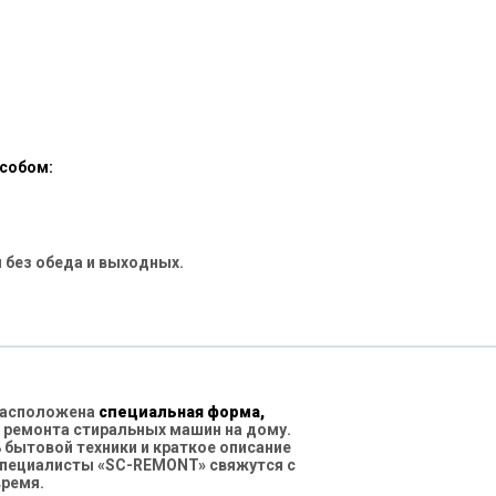
особом:
 без обеда и выходных.
 расположена
специальная форма,
 ремонта стиральных машин на дому.
бытовой техники и краткое описание
специалисты «SC-REMONT» свяжутся с
время.