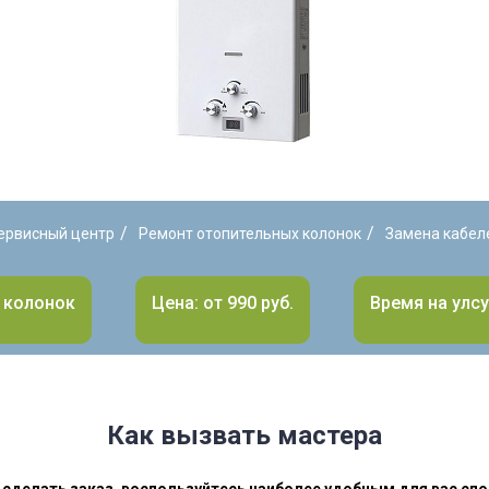
/
/
ервисный центр
Ремонт отопительных колонок
Замена кабел
 колонок
Цена: от 990 руб.
Время на улсу
Как вызвать мастера