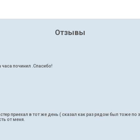
Отзывы
а часа починил .Спасибо!
тер приехал в тот же день ( сказал как раз рядом был тоже по 
ть от меня.