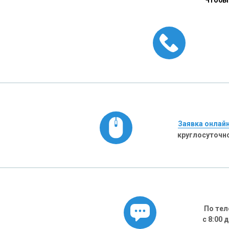
Чтобы 
Заявка онлай
круглосуточн
По тел
с 8:00 