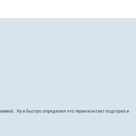
заявке) . Ну и быстро определил что термоконтакт подгорел и