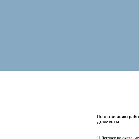
По окончанию работ
докменты:
1) Договор на оказание