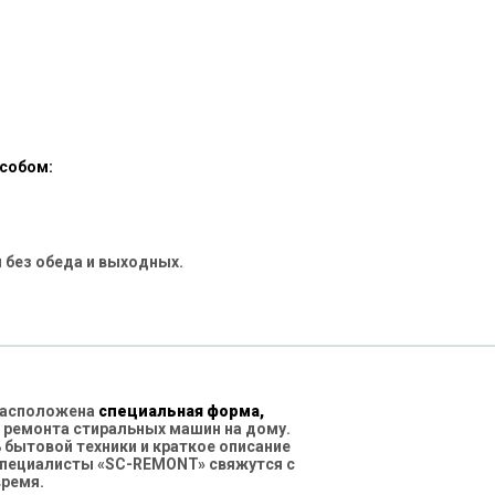
особом:
 без обеда и выходных.
 расположена
специальная форма,
 ремонта стиральных машин на дому.
бытовой техники и краткое описание
специалисты «SC-REMONT» свяжутся с
время.