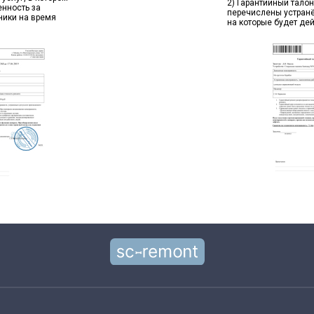
2) Гарантийный талон
енность за
перечислены устран
ники на время
на которые будет де