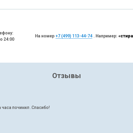
ефону:
На номер
+7 (499) 113-44-74
. Например:
«стира
до 24:00
Отзывы
а часа починил .Спасибо!