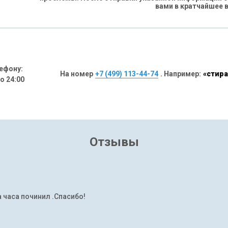
вами в кратчайшее 
ефону:
На номер
+7 (499) 113-44-74
. Например:
«стира
до 24:00
Отзывы
а часа починил .Спасибо!