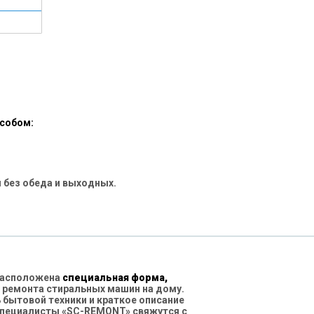
особом:
 без обеда и выходных.
 расположена
специальная форма,
 ремонта стиральных машин на дому.
бытовой техники и краткое описание
специалисты «SC-REMONT» свяжутся с