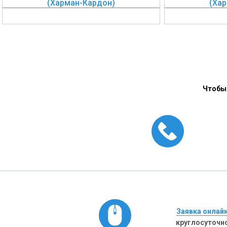
(Харман-Кардон)
(Ха
Чтобы 
Заявка онлай
круглосуточн