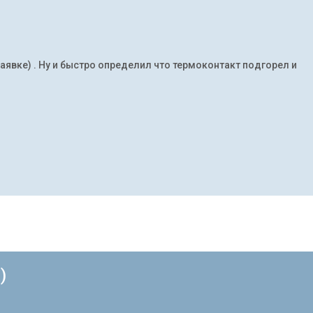
заявке) . Ну и быстро определил что термоконтакт подгорел и
)