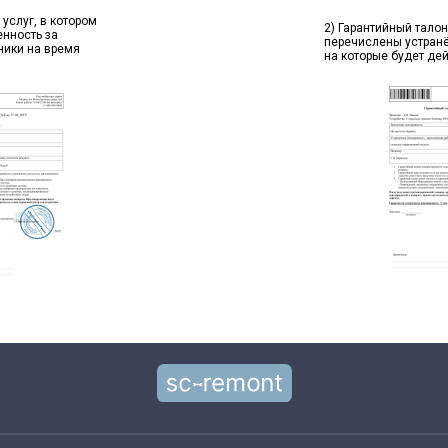
 услуг, в котором
2) Гарантийный талон
енность за
перечислены устран
ники на время
на которые будет де