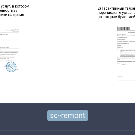
 услуг, в котором
2) Гарантийный талон
енность за
перечислены устран
ники на время
на которые будет де