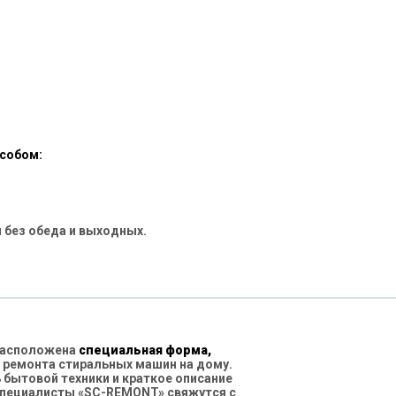
особом:
 без обеда и выходных.
 расположена
специальная форма,
 ремонта стиральных машин на дому.
бытовой техники и краткое описание
специалисты «SC-REMONT» свяжутся с