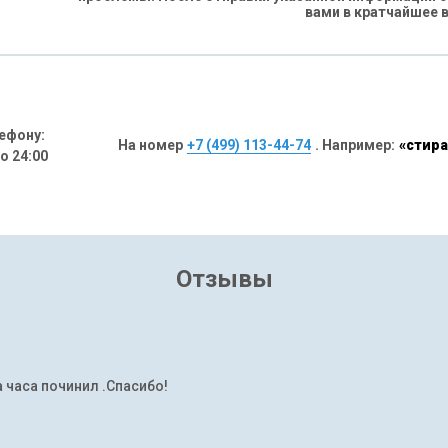
вами в кратчайшее 
ефону:
На номер
+7 (499) 113-44-74
. Например:
«стира
до 24:00
Отзывы
а часа починил .Спасибо!