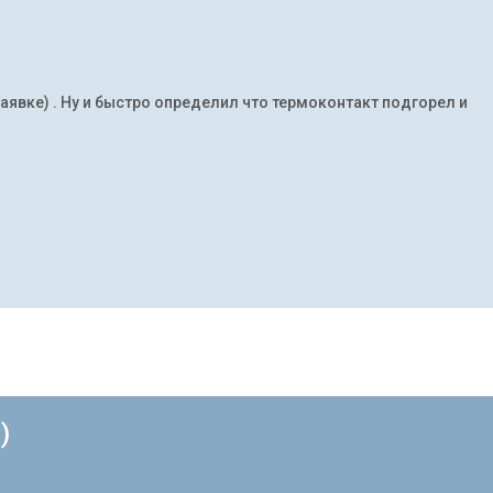
заявке) . Ну и быстро определил что термоконтакт подгорел и
)