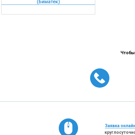
(Биматек)
Чтобы 
Заявка онлай
круглосуточн