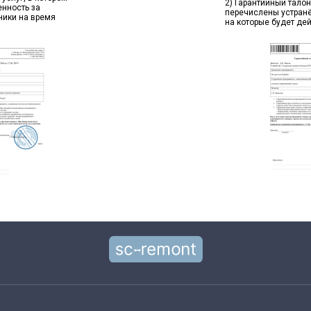
2) Гарантийный талон
енность за
перечислены устран
ники на время
на которые будет де