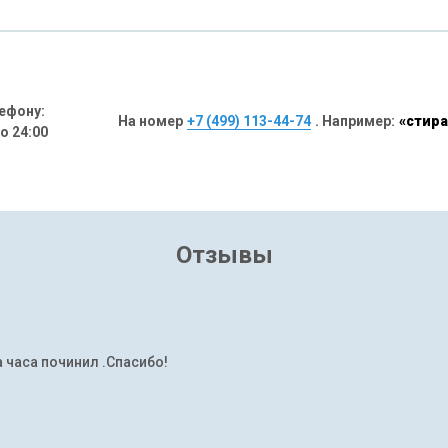
ефону:
На номер
+7 (499) 113-44-74
. Например:
«стира
до 24:00
Отзывы
а часа починил .Спасибо!