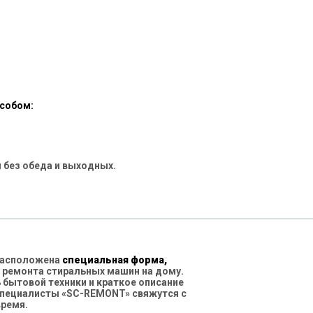
особом:
 без обеда и выходных.
 расположена
специальная форма,
 ремонта стиральных машин на дому.
бытовой техники и краткое описание
специалисты «SC-REMONT» свяжутся с
время.