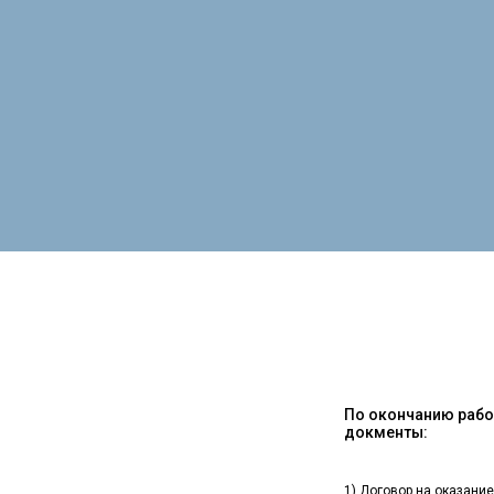
По окончанию работ
докменты:
1) Договор на оказание