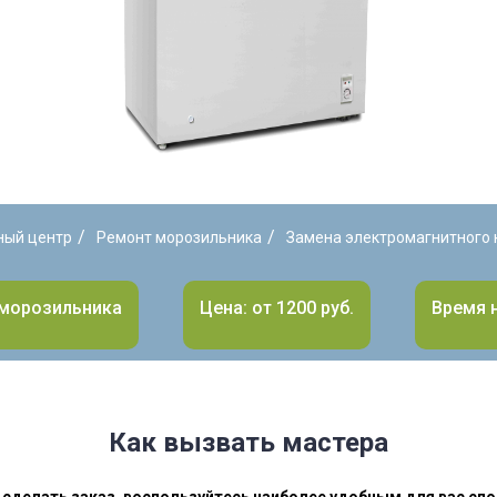
/
/
ный центр
Ремонт морозильника
Замена электромагнитного 
 морозильника
Цена: от 1200 руб.
Время н
Как вызвать мастера