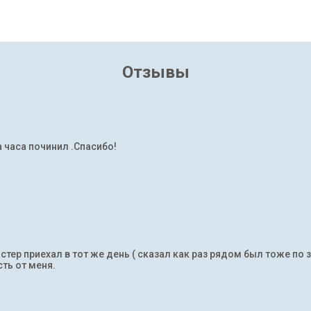
Отзывы
а часа починил .Спасибо!
тер приехал в тот же день ( сказал как раз рядом был тоже по 
ть от меня.