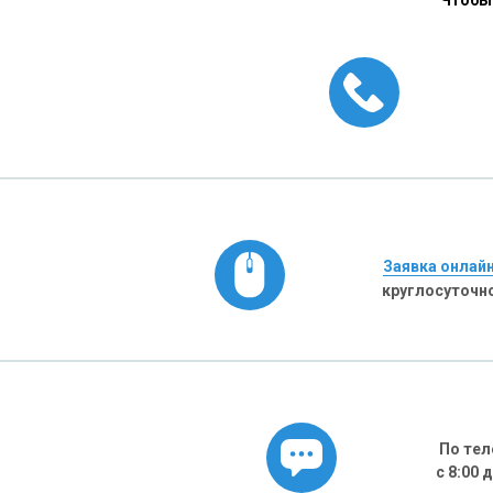
Чтобы 
Заявка онлай
круглосуточн
По тел
с 8:00 