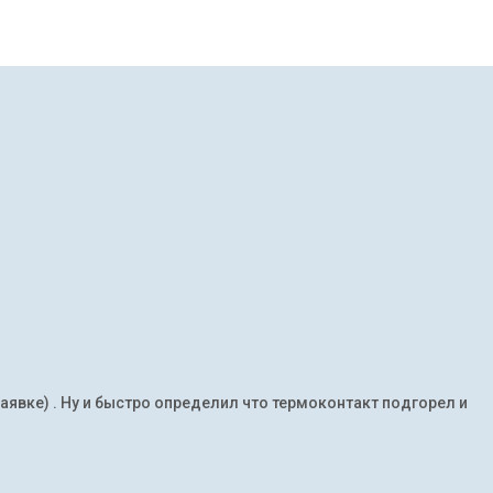
заявке) . Ну и быстро определил что термоконтакт подгорел и