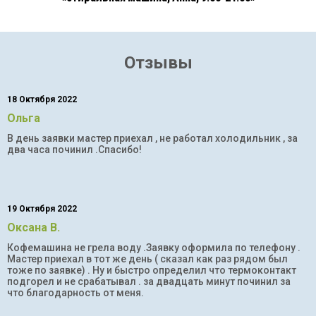
Отзывы
18 Октября 2022
Ольга
В день заявки мастер приехал , не работал холодильник , за
два часа починил .Спасибо!
19 Октября 2022
Оксана В.
Кофемашина не грела воду .Заявку оформила по телефону .
Мастер приехал в тот же день ( сказал как раз рядом был
тоже по заявке) . Ну и быстро определил что термоконтакт
подгорел и не срабатывал . за двадцать минут починил за
что благодарность от меня.