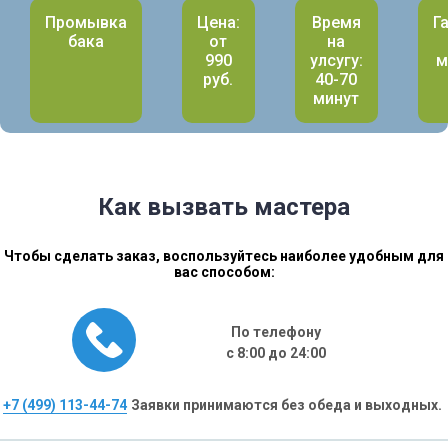
Промывка
Цена:
Время
Г
бака
от
на
990
улсугу:
м
руб.
40-70
минут
Как вызвать мастера
Чтобы сделать заказ, воспользуйтесь наиболее удобным для
вас способом:
По телефону
с 8:00 до 24:00
+7 (499) 113-44-74
Заявки принимаются без обеда и выходных.