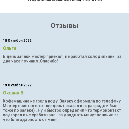
Отзывы
18 Октября 2022
Ольга
В день заявки мастер приехал , не работал холодильник , за
два часа починил .Спасибо!
19 Октября 2022
Оксана В.
Кофемашина не грела воду .Заявку оформила по телефону .
Мастер приехал в тот же день ( сказал как раз рядом был
тоже по заявке) . Ну и быстро определил что термоконтакт
подгорел и не срабатывал . за двадцать минут починил за
что благодарность от меня.