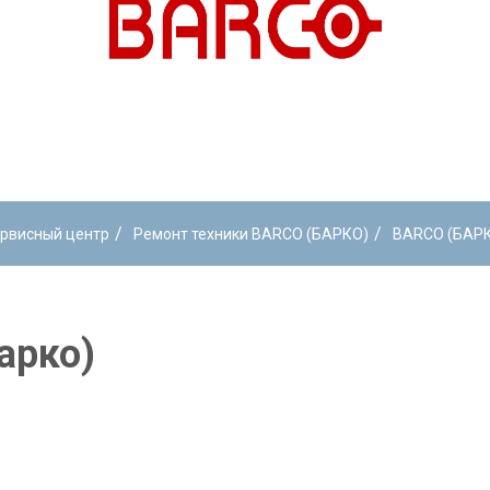
/
/
рвисный центр
Ремонт техники BARCO (БАРКО)
BARCO (БАР
арко)