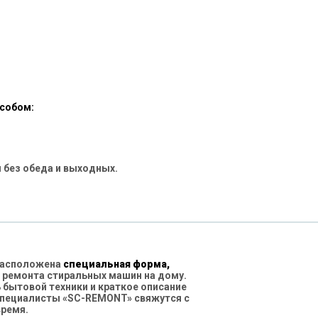
особом:
 без обеда и выходных.
 расположена
специальная форма,
 ремонта стиральных машин на дому.
бытовой техники и краткое описание
специалисты «SC-REMONT» свяжутся с
время.