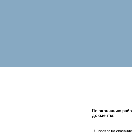
По окончанию работ
докменты:
1) Договор на оказание