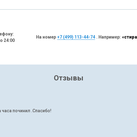
ефону:
На номер
+7 (499) 113-44-74
. Например:
«стира
до 24:00
Отзывы
а часа починил .Спасибо!