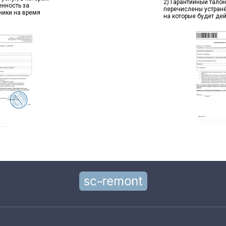
2) Гарантийный талон
енность за
перечислены устран
ники на время
на которые будет де