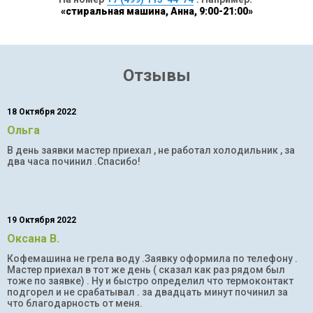
«стиральная машина, Анна, 9:00-21:00»
Отзывы
18 Октября 2022
Ольга
В день заявки мастер приехал , не работал холодильник , за
два часа починил .Спасибо!
19 Октября 2022
Оксана В.
Кофемашина не грела воду .Заявку оформила по телефону .
Мастер приехал в тот же день ( сказал как раз рядом был
тоже по заявке) . Ну и быстро определил что термоконтакт
подгорел и не срабатывал . за двадцать минут починил за
что благодарность от меня.