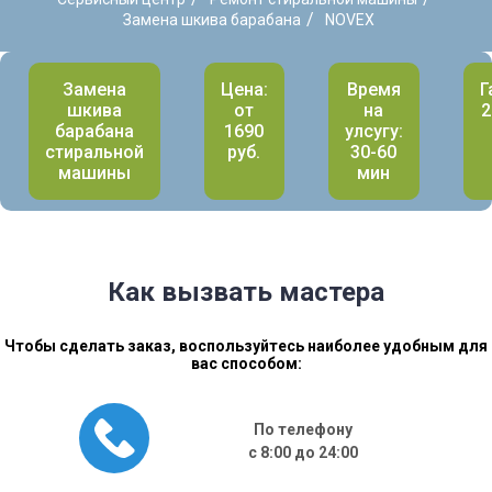
/
Замена шкива барабана
NOVEX
Замена
Цена:
Время
Г
шкива
от
на
2
барабана
1690
улсугу:
стиральной
руб.
30-60
машины
мин
Как вызвать мастера
Чтобы сделать заказ, воспользуйтесь наиболее удобным для
вас способом:
По телефону
с 8:00 до 24:00