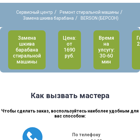
/
/
Сервисный центр
Ремонт стиральной машины
/
Замена шкива барабана
BERSON (БЕРСОН)
Замена
Цена:
Время
Г
шкива
от
на
2
барабана
1690
улсугу:
стиральной
руб.
30-60
машины
мин
Как вызвать мастера
Чтобы сделать заказ, воспользуйтесь наиболее удобным для
вас способом:
По телефону