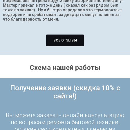
Кофемашина не грела воду .Заявку оформила по телефону .
Мастер приехал в тот же день ( сказал как раз рядом был
тоже по заявке) . Ну и быстро определил что термоконтакт
подгорел и не срабатывал . за двадцать минут починил за
что благодарность от меня.
ВСЕ ОТЗЫВЫ
Схема нашей работы
Получение заявки (скидка 10% с
сайта!)
Вы можете заказать онлайн консультацию
по вопросам ремонта бытовой техники,
оставив свои контактные данные на