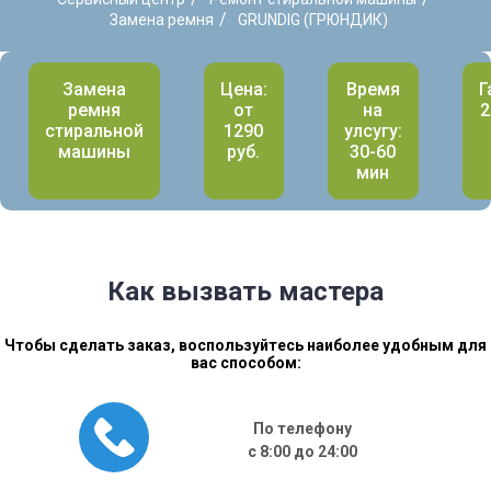
/
Замена ремня
GRUNDIG (ГРЮНДИК)
Замена
Цена:
Время
Г
ремня
от
на
2
стиральной
1290
улсугу:
машины
руб.
30-60
мин
Как вызвать мастера
Чтобы сделать заказ, воспользуйтесь наиболее удобным для
вас способом:
По телефону
с 8:00 до 24:00