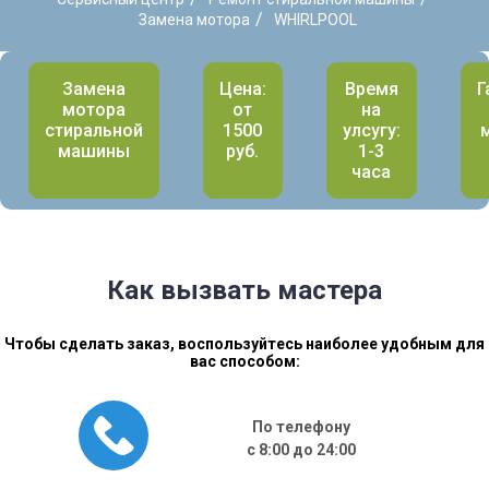
/
Замена мотора
WHIRLPOOL
Замена
Цена:
Время
Г
мотора
от
на
стиральной
1500
улсугу:
машины
руб.
1-3
часа
Как вызвать мастера
Чтобы сделать заказ, воспользуйтесь наиболее удобным для
вас способом:
По телефону
с 8:00 до 24:00