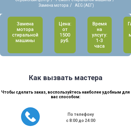
/
Замена мотора
AEG (АЕГ)
Замена
Цена:
Время
Г
мотора
от
на
стиральной
1500
улсугу:
машины
руб.
1-3
часа
Как вызвать мастера
Чтобы сделать заказ, воспользуйтесь наиболее удобным для
вас способом:
По телефону
с 8:00 до 24:00