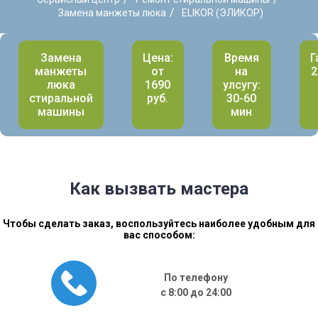
/
Замена манжеты люка
ELIKOR (ЭЛИКОР)
Замена
Цена:
Время
Г
манжеты
от
на
2
люка
1690
улсугу:
стиральной
руб.
30-60
машины
мин
Как вызвать мастера
Чтобы сделать заказ, воспользуйтесь наиболее удобным для
вас способом:
По телефону
с 8:00 до 24:00