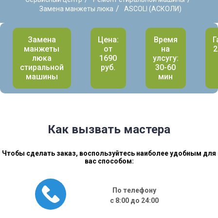
/
Замена манжеты люка
ASCOLI (АСКОЛИ)
Замена
Цена:
Время
Г
манжеты
от
на
2
люка
1690
улсугу:
стиральной
руб.
30-60
машины
мин
Как вызвать мастера
Чтобы сделать заказ, воспользуйтесь наиболее удобным для
вас способом:
По телефону
с 8:00 до 24:00