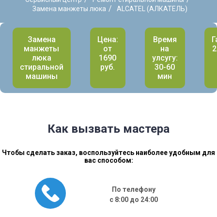
/
Замена манжеты люка
ALCATEL (АЛКАТЕЛЬ)
Замена
Цена:
Время
Г
манжеты
от
на
2
люка
1690
улсугу:
стиральной
руб.
30-60
машины
мин
Как вызвать мастера
Чтобы сделать заказ, воспользуйтесь наиболее удобным для
вас способом:
По телефону
с 8:00 до 24:00