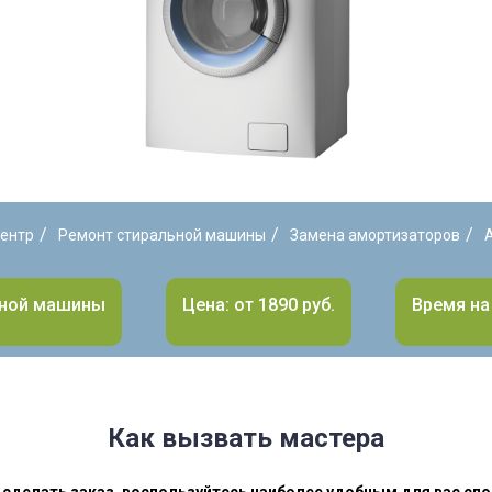
/
/
/
ентр
Ремонт стиральной машины
Замена амортизаторов
ьной машины
Цена: от 1890 руб.
Время на 
Как вызвать мастера