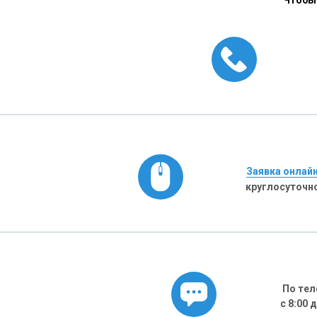
Чтобы 
Заявка онлай
круглосуточн
По тел
с 8:00 