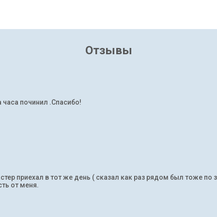
Отзывы
а часа починил .Спасибо!
тер приехал в тот же день ( сказал как раз рядом был тоже по 
ть от меня.