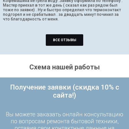
Кофемашина не грела воду .Заявку оформила по телефону .
Мастер приехал в тот же день ( сказал как раз рядом был
тоже по заявке) . Ну и быстро определил что термоконтакт
подгорел и не срабатывал . за двадцать минут починил за
что благодарность от меня.
ВСЕ ОТЗЫВЫ
Схема нашей работы
Получение заявки (скидка 10% с
сайта!)
Вы можете заказать онлайн консультацию
по вопросам ремонта бытовой техники,
оставив свои контактные данные на