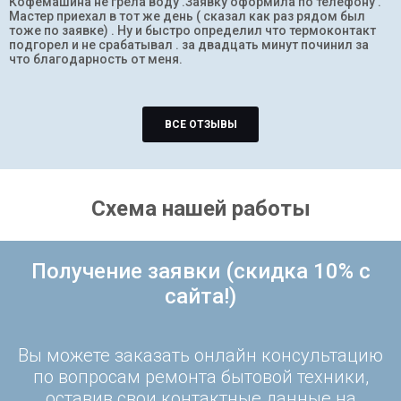
Кофемашина не грела воду .Заявку оформила по телефону .
Мастер приехал в тот же день ( сказал как раз рядом был
тоже по заявке) . Ну и быстро определил что термоконтакт
подгорел и не срабатывал . за двадцать минут починил за
что благодарность от меня.
ВСЕ ОТЗЫВЫ
Схема нашей работы
Получение заявки (скидка 10% с
сайта!)
Вы можете заказать онлайн консультацию
по вопросам ремонта бытовой техники,
оставив свои контактные данные на