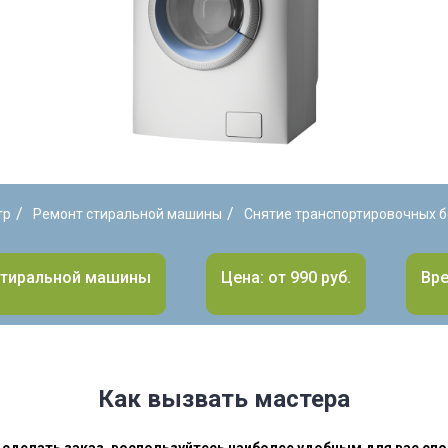
/
/
тр
Ремонт стиральной машины
Снятие транспортировочных б
стиральной машины
Цена: от 990 руб.
Вре
Как вызвать мастера