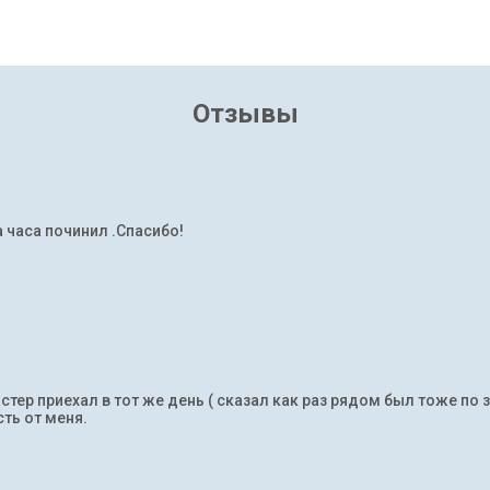
Отзывы
а часа починил .Спасибо!
тер приехал в тот же день ( сказал как раз рядом был тоже по 
ть от меня.