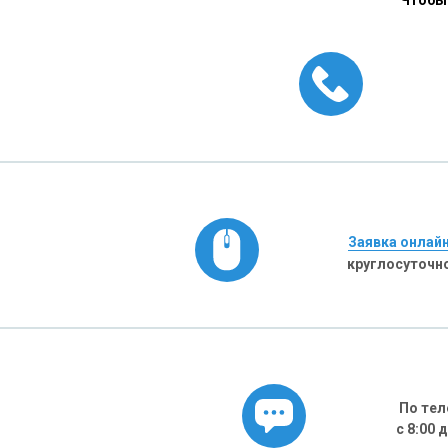
Чтобы 
Заявка онлай
круглосуточн
По тел
с 8:00 