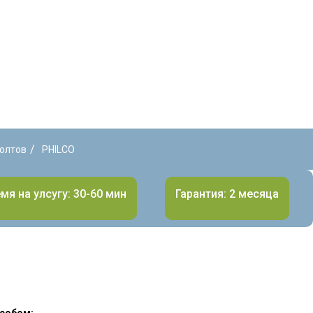
/
олтов
PHILCO
мя на улсугу: 30-60 мин
Гарантия: 2 месяца