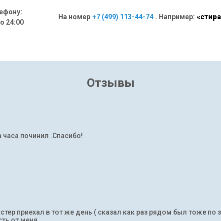
ефону:
На номер
+7 (499) 113-44-74
. Например:
«стира
до 24:00
Отзывы
а часа починил .Спасибо!
тер приехал в тот же день ( сказал как раз рядом был тоже по 
ть от меня.