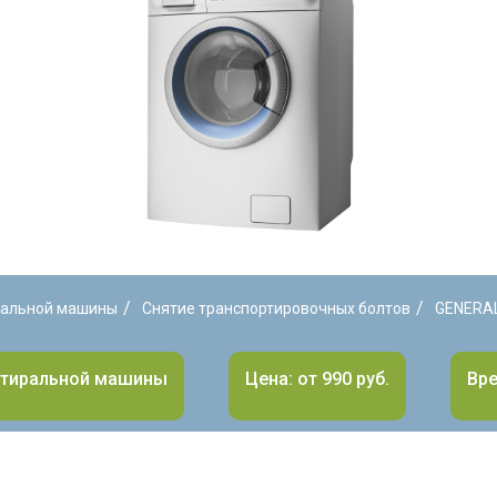
/
/
ральной машины
Снятие транспортировочных болтов
GENERAL
стиральной машины
Цена: от 990 руб.
Вре