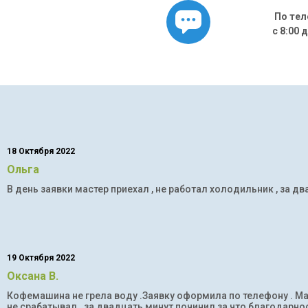
По тел
с 8:00 
18 Октября 2022
Ольга
В день заявки мастер приехал , не работал холодильник , за дв
19 Октября 2022
Оксана В.
Кофемашина не грела воду .Заявку оформила по телефону . Мас
не срабатывал . за двадцать минут починил за что благодарнос