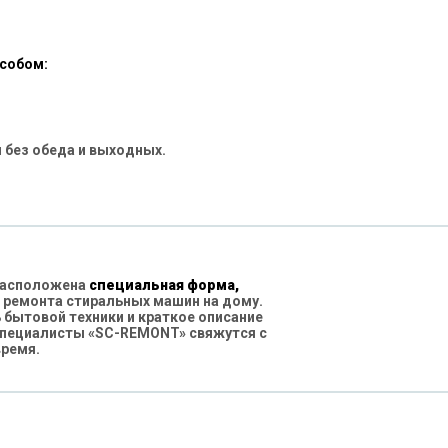
особом:
 без обеда и выходных.
 расположена
специальная форма,
 ремонта стиральных машин на дому.
бытовой техники и краткое описание
специалисты «SC-REMONT» свяжутся с
время.