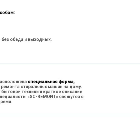
особом:
 без обеда и выходных.
 расположена
специальная форма,
 ремонта стиральных машин на дому.
бытовой техники и краткое описание
специалисты «SC-REMONT» свяжутся с
время.