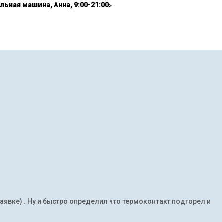
льная машина, Анна, 9:00-21:00»
заявке) . Ну и быстро определил что термоконтакт подгорел и