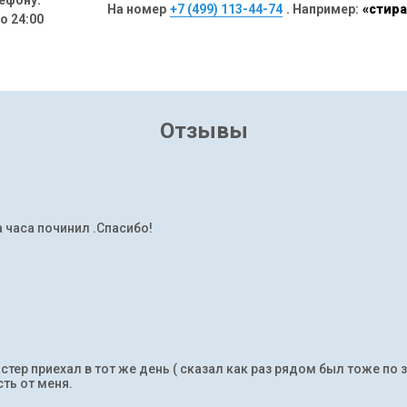
ефону:
На номер
+7 (499) 113-44-74
. Например:
«стира
до 24:00
Отзывы
а часа починил .Спасибо!
тер приехал в тот же день ( сказал как раз рядом был тоже по 
ть от меня.