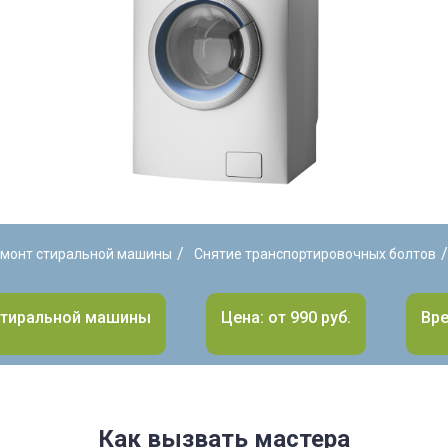
/
/
монт стиральной машины
Снятие транспортировочных болтов
стиральной машины
Цена: от 990 руб.
Вре
Как вызвать мастера