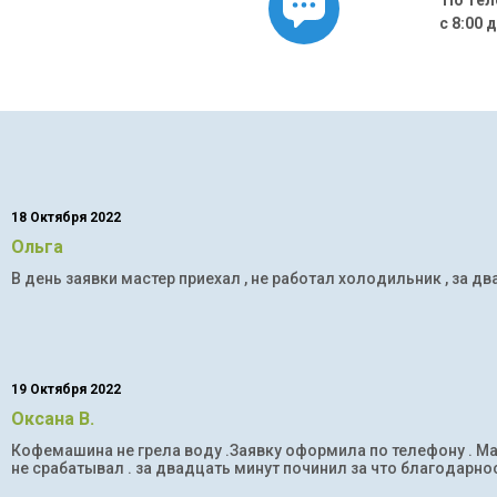
По тел
с 8:00 
18 Октября 2022
Ольга
В день заявки мастер приехал , не работал холодильник , за дв
19 Октября 2022
Оксана В.
Кофемашина не грела воду .Заявку оформила по телефону . Мас
не срабатывал . за двадцать минут починил за что благодарнос