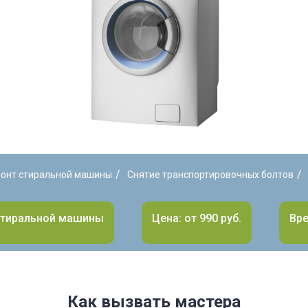
/
/
онт стиральной машины
Снятие транспортировочных болтов
стиральной машины
Цена: от 990 руб.
Вре
Как вызвать мастера