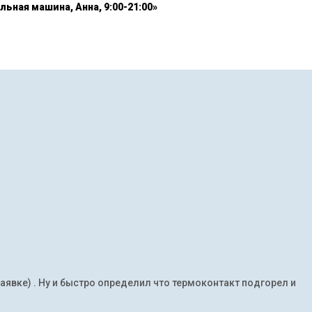
льная машина, Анна, 9:00-21:00»
заявке) . Ну и быстро определил что термоконтакт подгорел и