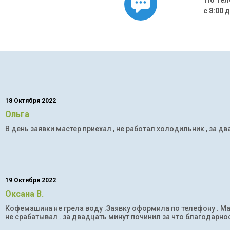
По тел
с 8:00 
18 Октября 2022
Ольга
В день заявки мастер приехал , не работал холодильник , за дв
19 Октября 2022
Оксана В.
Кофемашина не грела воду .Заявку оформила по телефону . Мас
не срабатывал . за двадцать минут починил за что благодарнос