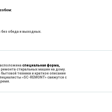
особом:
 без обеда и выходных.
 расположена
специальная форма,
 ремонта стиральных машин на дому.
бытовой техники и краткое описание
специалисты «SC-REMONT» свяжутся с
время.