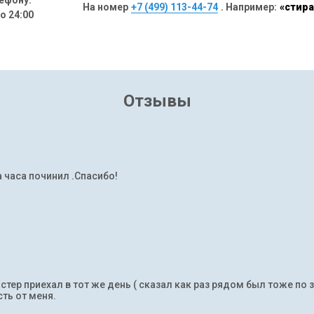
ефону:
На номер
+7 (499) 113-44-74
. Например:
«стира
до 24:00
Отзывы
а часа починил .Спасибо!
тер приехал в тот же день ( сказал как раз рядом был тоже по 
ть от меня.