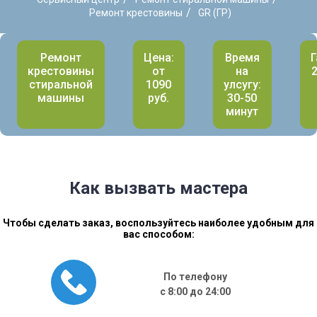
/
Ремонт крестовины
GR (ГР)
Ремонт
Цена:
Время
Г
крестовины
от
на
стиральной
1090
улсугу:
машины
руб.
30-50
минут
Как вызвать мастера
Чтобы сделать заказ, воспользуйтесь наиболее удобным для
вас способом:
По телефону
с 8:00 до 24:00