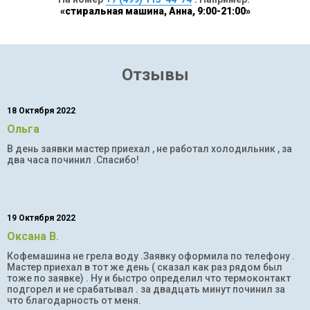
«стиральная машина, Анна, 9:00-21:00»
Отзывы
18 Октября 2022
Ольга
В день заявки мастер приехал , не работал холодильник , за
два часа починил .Спасибо!
19 Октября 2022
Оксана В.
Кофемашина не грела воду .Заявку оформила по телефону .
Мастер приехал в тот же день ( сказал как раз рядом был
тоже по заявке) . Ну и быстро определил что термоконтакт
подгорел и не срабатывал . за двадцать минут починил за
что благодарность от меня.