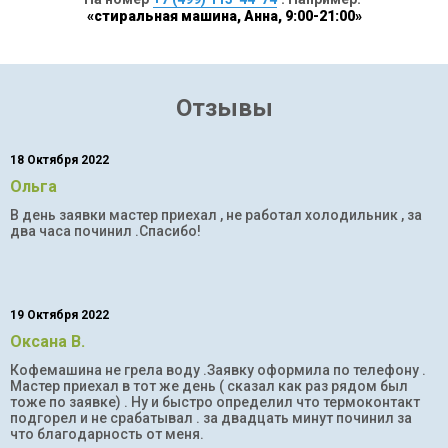
«стиральная машина, Анна, 9:00-21:00»
Отзывы
18 Октября 2022
Ольга
В день заявки мастер приехал , не работал холодильник , за
два часа починил .Спасибо!
19 Октября 2022
Оксана В.
Кофемашина не грела воду .Заявку оформила по телефону .
Мастер приехал в тот же день ( сказал как раз рядом был
тоже по заявке) . Ну и быстро определил что термоконтакт
подгорел и не срабатывал . за двадцать минут починил за
что благодарность от меня.